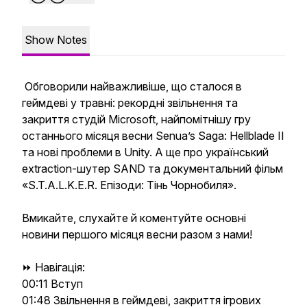
Show Notes
Обговорили найважливіше, що сталося в
геймдеві у травні: рекордні звільнення та
закриття студій Microsoft, найпомітнішу гру
останнього місяця весни Senua’s Saga: Hellblade II
та нові проблеми в Unity. А ще про український
extraction-шутер SAND та документальний фільм
«S.T.A.L.K.E.R. Епізоди: Тінь Чорнобиля».
Вмикайте, слухайте й коментуйте основні
новини першого місяця весни разом з нами!
⏩ Навігація:
00:11 Вступ
01:48 Звільнення в геймдеві, закриття ігрових