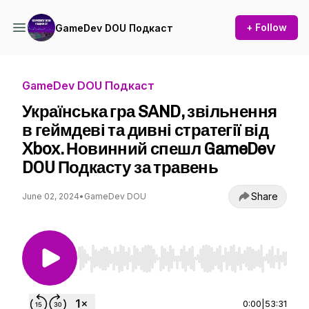
+ Follow
GameDev DOU Подкаст
GameDev DOU Подкаст
Українська гра SAND, звільнення
в геймдеві та дивні стратегії від
Xbox. Новинний спешл GameDev
DOU Подкасту за травень
Share
June 02, 2024
•
GameDev DOU
Use Left/Right to seek, Home/End to jump to st
0:00
|
53:31