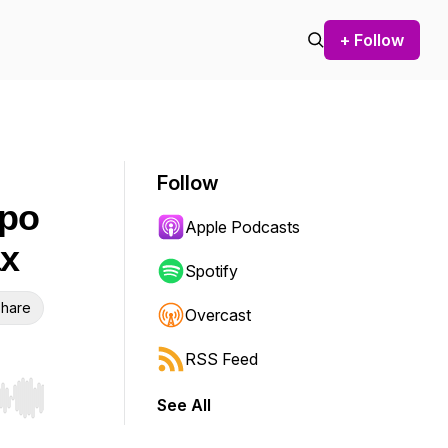
+ Follow
Follow
Про
Apple Podcasts
ах
Spotify
hare
Overcast
RSS Feed
See All
r end. Hold shift to jump forward or backward.