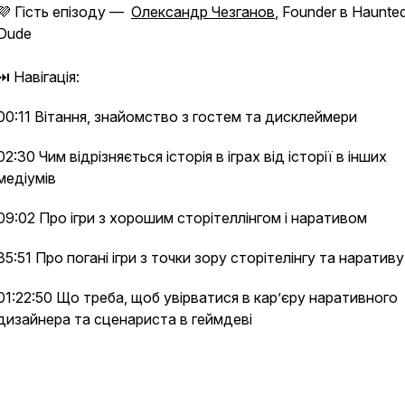
💜 Гість епізоду —
Олександр Чезганов
, Founder в Haunte
Dude
⏭ Навігація:
00:11 Вітання, знайомство з гостем та дисклеймери
02:30 Чим відрізняється історія в іграх від історії в інших
медіумів
09:02 Про ігри з хорошим сторітеллінгом і наративом
35:51 Про погані ігри з точки зору сторітелінгу та наратив
01:22:50 Що треба, щоб увірватися в кар’єру наративного
дизайнера та сценариста в геймдеві