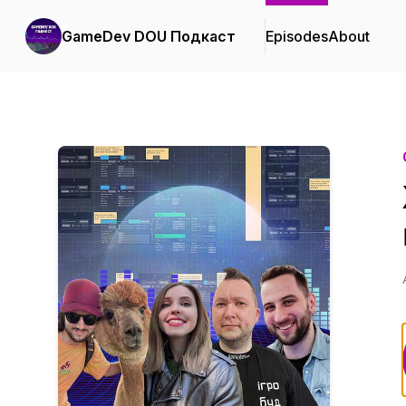
GameDev DOU Подкаст
Episodes
About