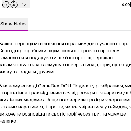
0:00
Show Notes
Важко переоцінити значення наративу для сучасних ігор.
Сьогодні розробники окрім цікавого ігрового процесу
намагаються подарувати ще й історію, що вражає,
запам’ятовується та змушує повертатися до гри, проходи
знову та радити друзям.
В новому епізоді GameDev DOU Подкасту розібралися, чи
сторітелінг в іграх відрізняється від розкриття наративу в
яких інших медіумах. А ще поговорили про ігри з хорошим 
поганим наративом, і про те, як же увірватися у геймдев,
ви хочете розповідати свої історії через ігри, та чому це
нелегко.