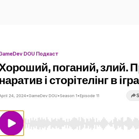
GameDev DOU Подкаст
Хороший, поганий, злий. 
наратив і сторітелінг в ігр
S
April 24, 2024
•
GameDev DOU
•
Season 1
•
Episode 11
Use Left/Right to seek, Home/End to jump to start o